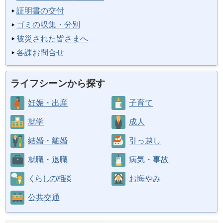
証明書の交付
ゴミの収集・分別
被災された皆さまへ
各課お問合せ
ライフシーンから探す
妊娠・出産
子育て
就学
成人
結婚・離婚
引っ越し
就職・退職
病気・事故
くらしの相談
お悔やみ
公共交通