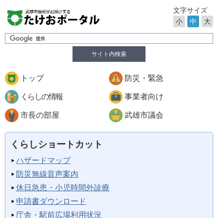
文字サイズ
小
中
大
サイト内検索
トップ
防災・緊急
くらしの情報
事業者向け
市長の部屋
武雄市議会
くらしショートカット
ハザードマップ
防災無線音声案内
休日急患・小児時間外診療
申請書ダウンロード
庁舎・駅前広場利用状況