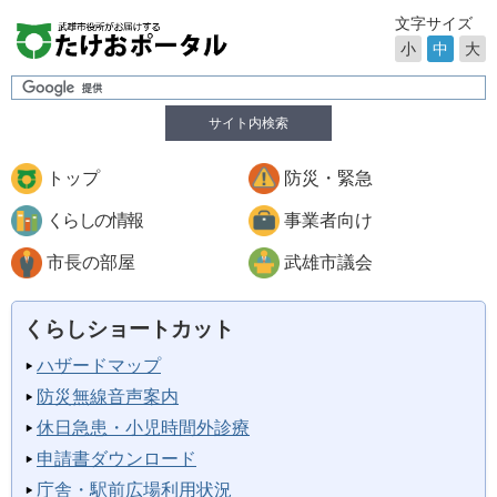
文字サイズ
小
中
大
サイト内検索
トップ
防災・緊急
くらしの情報
事業者向け
市長の部屋
武雄市議会
くらしショートカット
ハザードマップ
防災無線音声案内
休日急患・小児時間外診療
申請書ダウンロード
庁舎・駅前広場利用状況