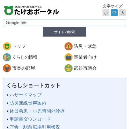
文字サイズ
小
中
大
サイト内検索
トップ
防災・緊急
くらしの情報
事業者向け
市長の部屋
武雄市議会
くらしショートカット
ハザードマップ
防災無線音声案内
休日急患・小児時間外診療
申請書ダウンロード
庁舎・駅前広場利用状況