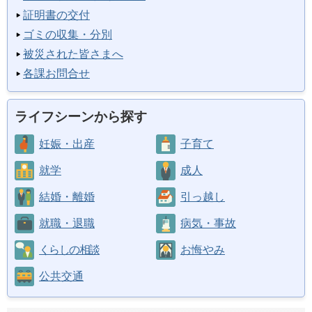
証明書の交付
ゴミの収集・分別
被災された皆さまへ
各課お問合せ
ライフシーンから探す
妊娠・出産
子育て
就学
成人
結婚・離婚
引っ越し
就職・退職
病気・事故
くらしの相談
お悔やみ
公共交通