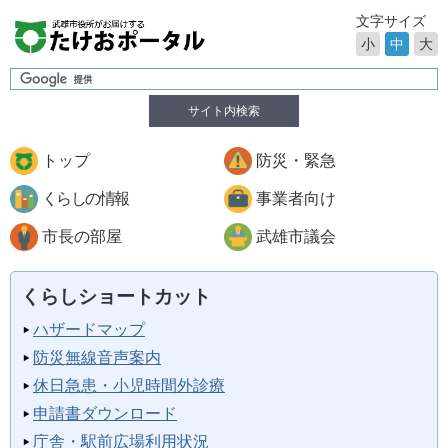
文字サイズ
小
中
大
サイト内検索
トップ
防災・緊急
くらしの情報
事業者向け
市長の部屋
武雄市議会
くらしショートカット
ハザードマップ
防災無線音声案内
休日急患・小児時間外診療
申請書ダウンロード
庁舎・駅前広場利用状況