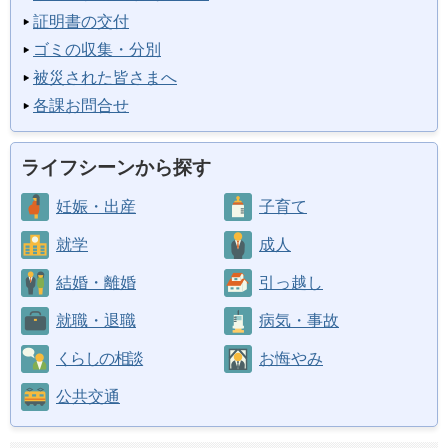
証明書の交付
ゴミの収集・分別
被災された皆さまへ
各課お問合せ
ライフシーンから探す
妊娠・出産
子育て
就学
成人
結婚・離婚
引っ越し
就職・退職
病気・事故
くらしの相談
お悔やみ
公共交通