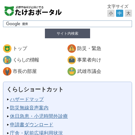
文字サイズ
小
中
大
サイト内検索
トップ
防災・緊急
くらしの情報
事業者向け
市長の部屋
武雄市議会
くらしショートカット
ハザードマップ
防災無線音声案内
休日急患・小児時間外診療
申請書ダウンロード
庁舎・駅前広場利用状況