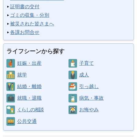
証明書の交付
ゴミの収集・分別
被災された皆さまへ
各課お問合せ
ライフシーンから探す
妊娠・出産
子育て
就学
成人
結婚・離婚
引っ越し
就職・退職
病気・事故
くらしの相談
お悔やみ
公共交通