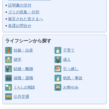
証明書の交付
ゴミの収集・分別
被災された皆さまへ
各課お問合せ
ライフシーンから探す
妊娠・出産
子育て
就学
成人
結婚・離婚
引っ越し
就職・退職
病気・事故
くらしの相談
お悔やみ
公共交通