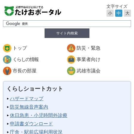
文字サイズ
小
中
大
サイト内検索
トップ
防災・緊急
くらしの情報
事業者向け
市長の部屋
武雄市議会
くらしショートカット
ハザードマップ
防災無線音声案内
休日急患・小児時間外診療
申請書ダウンロード
庁舎・駅前広場利用状況