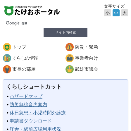
文字サイズ
小
中
大
サイト内検索
トップ
防災・緊急
くらしの情報
事業者向け
市長の部屋
武雄市議会
くらしショートカット
ハザードマップ
防災無線音声案内
休日急患・小児時間外診療
申請書ダウンロード
庁舎・駅前広場利用状況