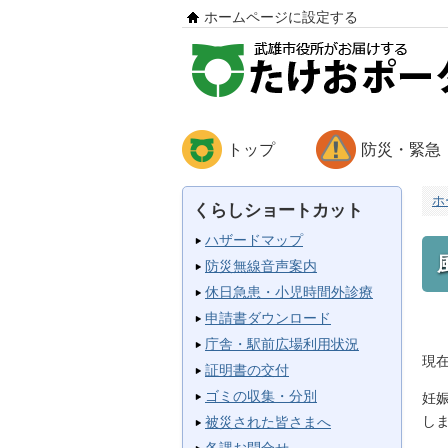
ホームページに設定する
トップ
防災・緊急
ホ
くらしショートカット
ハザードマップ
防災無線音声案内
休日急患・小児時間外診療
申請書ダウンロード
庁舎・駅前広場利用状況
現
証明書の交付
ゴミの収集・分別
妊
し
被災された皆さまへ