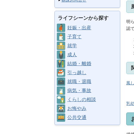
各課お問合せ
ライフシーンから探す
明
妊娠・出産
認
子育て
就学
成人
結婚・離婚
引っ越し
就職・退職
風
病気・事故
くらしの相談
乳
お悔やみ
公共交通