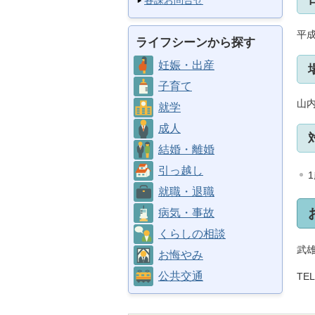
各課お問合せ
平成
ライフシーンから探す
妊娠・出産
子育て
山
就学
成人
結婚・離婚
引っ越し
就職・退職
病気・事故
くらしの相談
武
お悔やみ
公共交通
TE