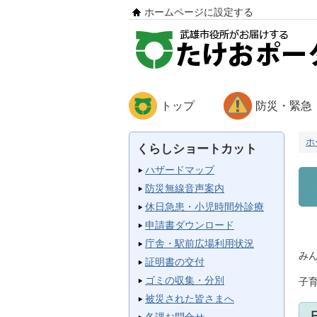
ホームページに設定する
トップ
防災・緊急
ホ
くらしショートカット
ハザードマップ
防災無線音声案内
休日急患・小児時間外診療
申請書ダウンロード
庁舎・駅前広場利用状況
み
証明書の交付
ゴミの収集・分別
子
被災された皆さまへ