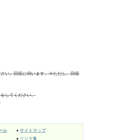
ださい。回収に伺います。※ただし、回収
みをしてください。
。
ール
サイトマップ
リンク集