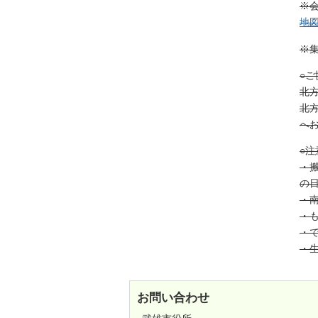
※
地
※
○
北
北
へ
○注
・
の
・
・
・
・
お問い合わせ