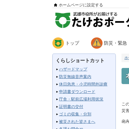
ホームページに設定する
トップ
防災・緊急
ホ
くらしショートカット
ハザードマップ
防災無線音声案内
休日急患・小児時間外診療
申請書ダウンロード
庁舎・駅前広場利用状況
こ
証明書の交付
災
ゴミの収集・分別
北
被災された皆さまへ