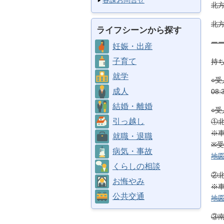
各課お問合せ
北
北
ライフシーンから探す
ー
妊娠・出産
子育て
持
就学
○受
成人
08:
結婚・離婚
○受
引っ越し
①北
※車
就職・退職
※
病気・事故
地
くらしの相談
②北
お悔やみ
※車
公共交通
地
③