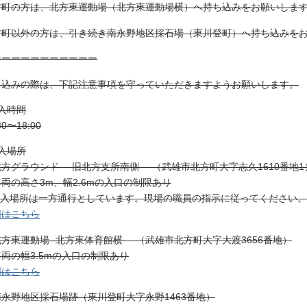
方町の方は、北方東運動場（北方東運動場横）へ持ち込みをお願いします
方町以外の方は、引き続き南永野地区採石場（東川登町）へ持ち込みを
ーーーーーーーーーーー
ち込みの際は、下記注意事項を守っていただきますようお願いします。
入時間
30〜18:00
入場所
方グラウンド ‐旧北方支所南側‐ （武雄市北方町大字志久1610番地1
両の高さ3m、幅2.6mの入口の制限あり
受入場所は一方通行としています。現場の職員の指示に従ってください。
図はこちら
方東運動場 ‐北方東体育館横‐ （武雄市北方町大字大渡3656番地）
両の幅3.5mの入口の制限あり
図はこちら
南永野地区採石場跡（東川登町大字永野1463番地）