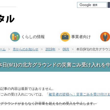
くらしの情報
事業者向け
ーム
>
市からのお知らせ
>
2019年
>
09月
>
本日(9/1)の北方グ
本日(9/1)の北方グラウンドの災害ごみ受け入れを
の記事の内容は最新ではありません。
害ごみの受け入れについては、「
被災者の皆様へ：災害ごみを受け付け
方グラウンドがまもなく許容量を超えるため受入を中止します。