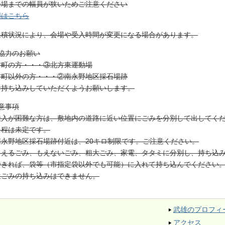
会場までの幅員が狭いためご注意ください
図はこちら
集積状況により、会場や受入時間が変更になる場合があります。
ご協力のお願い
方町の方・・・③北方東運動場
方町以外の方・・・②南永野地区採石場跡
お持ち込みしていただくようお願いします。
意事項
搬入が困難な方は、敷地内の道路に近い位置にごみを分別して出してく
日程は未定です。
南永野地区採石場跡付近は、20キロ制限です。ご注意ください。
もえるごみ、もえないごみ、粗大ごみ、家電、タタミに分別し、持ち込
できれば、袋等（市指定袋以外でも可能）に入れて持ち込んでください
生ごみの持ち込みはできません。
武雄のプロフィ
アクセス