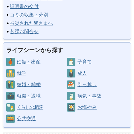
証明書の交付
ゴミの収集・分別
被災された皆さまへ
各課お問合せ
ライフシーンから探す
妊娠・出産
子育て
就学
成人
結婚・離婚
引っ越し
就職・退職
病気・事故
くらしの相談
お悔やみ
公共交通