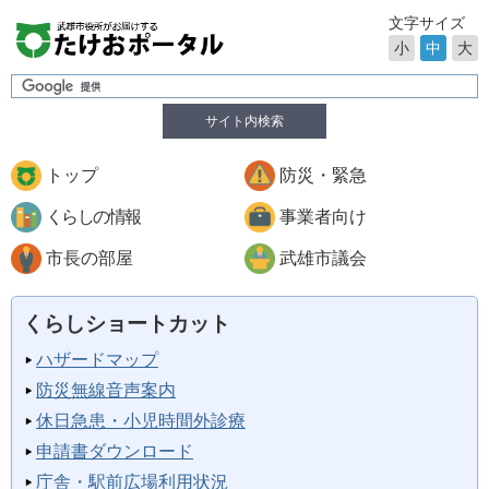
文字サイズ
小
中
大
サイト内検索
トップ
防災・緊急
くらしの情報
事業者向け
市長の部屋
武雄市議会
くらしショートカット
ハザードマップ
防災無線音声案内
休日急患・小児時間外診療
申請書ダウンロード
庁舎・駅前広場利用状況