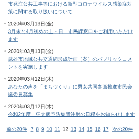
市発注公共工事等における新型コロナウイルス感染症対
策に関する取り扱いについて
2020年03月13日(金)
3月末と4月初めの土・日 市民課窓口をご利用いただけ
ます
2020年03月13日(金)
武雄市地域公共交通網形成計画（案）のパブリックコメ
ントを実施します
2020年03月12日(木)
あなたの声を「まちづくり」に男女共同参画推進市民会
議委員募集
2020年03月12日(木)
令和2年度 狂犬病予防集団注射の日程をお知らせします
前の20件
7
8
9
10
11
12
13
14
15
16
17
次の20件