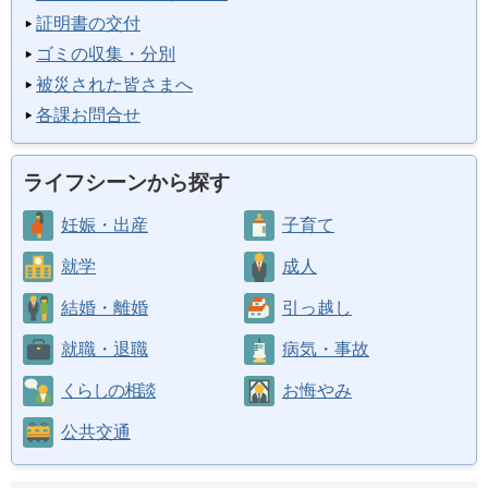
証明書の交付
ゴミの収集・分別
被災された皆さまへ
各課お問合せ
ライフシーンから探す
妊娠・出産
子育て
就学
成人
結婚・離婚
引っ越し
就職・退職
病気・事故
くらしの相談
お悔やみ
公共交通