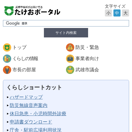
文字サイズ
小
中
大
サイト内検索
トップ
防災・緊急
くらしの情報
事業者向け
市長の部屋
武雄市議会
くらしショートカット
ハザードマップ
防災無線音声案内
休日急患・小児時間外診療
申請書ダウンロード
庁舎・駅前広場利用状況