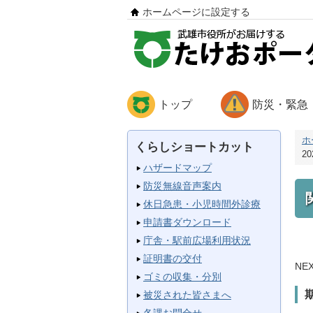
ホームページに設定する
トップ
防災・緊急
ホ
くらしショートカット
20
ハザードマップ
防災無線音声案内
休日急患・小児時間外診療
申請書ダウンロード
庁舎・駅前広場利用状況
証明書の交付
N
ゴミの収集・分別
被災された皆さまへ