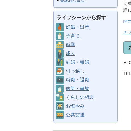
各課お問合せ
助
詳
ライフシーンから探す
関
妊娠・出産
チラ
子育て
就学
成人
結婚・離婚
ET
引っ越し
TEL
就職・退職
病気・事故
くらしの相談
お悔やみ
公共交通