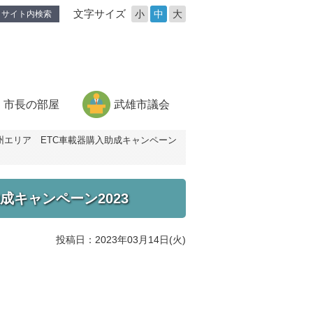
文字サイズ
小
中
大
サイト内検索
市長の部屋
武雄市議会
州エリア ETC車載器購入助成キャンペーン
成キャンペーン2023
投稿日：2023年03月14日(火)
。