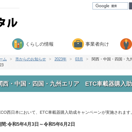
くらしの情報
事業者向け
ーム
>
市からのお知らせ
>
2023年
>
03月
>
関西・中国・四国・九
23
関西・中国・四国・九州エリア ETC車載器購入助
EXCO西日本において、ETC車載器購入助成キャンペーンが実施されます
期間:令和5年4月3日～令和5年6月2日