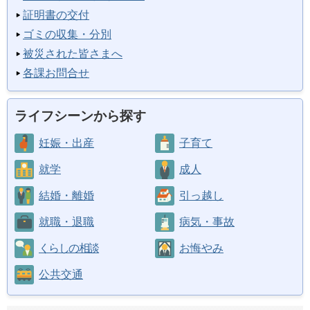
証明書の交付
ゴミの収集・分別
被災された皆さまへ
各課お問合せ
ライフシーンから探す
妊娠・出産
子育て
就学
成人
結婚・離婚
引っ越し
就職・退職
病気・事故
くらしの相談
お悔やみ
公共交通