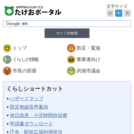
文字サイズ
小
中
大
サイト内検索
トップ
防災・緊急
くらしの情報
事業者向け
市長の部屋
武雄市議会
くらしショートカット
ハザードマップ
防災無線音声案内
休日急患・小児時間外診療
申請書ダウンロード
庁舎・駅前広場利用状況