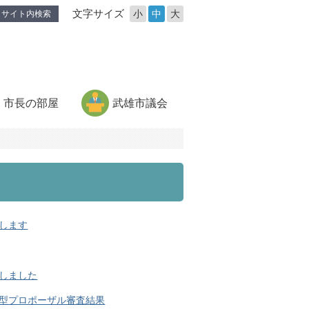
文字サイズ
小
中
大
サイト内検索
市長の部屋
武雄市議会
します
しました
型プロポーザル審査結果