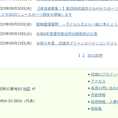
023年09月20日(水)
【参加者募集！】第28回武雄市さわやかスポー
ェスタ2023ニュースポーツ競技を開催します
023年09月20日(水)
動物愛護週間 ～子どもも大人も一緒に考えよう
023年09月19日(火)
令和4年度通学路合同点検箇所の公表
023年09月13日(水)
令和５年度 武雄市グリーンカーテンコンテスト
1
2
次の20件
武雄のプロフィ
アクセス
各課お問い合わ
昭和12番地10
地図
市政情報
954-23-3816（代表）
採用情報・人事
例規集