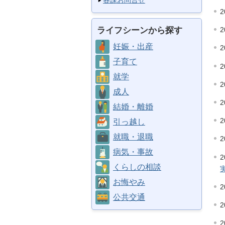
各課お問合せ
2
ライフシーンから探す
2
妊娠・出産
2
子育て
2
就学
2
成人
2
結婚・離婚
2
引っ越し
就職・退職
2
病気・事故
2
くらしの相談
お悔やみ
2
公共交通
2
2