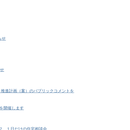
らせ
らせ
）推進計画（案）のパブリックコメントを
を開催します
イフ １日だけの住宅相談会