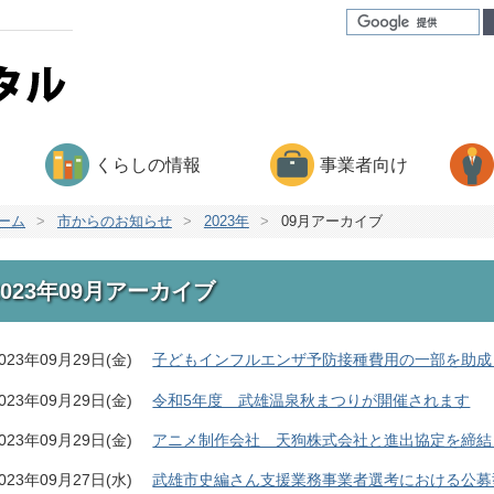
くらしの情報
事業者向け
ーム
>
市からのお知らせ
>
2023年
>
09月アーカイブ
2023年09月アーカイブ
023年09月29日(金)
子どもインフルエンザ予防接種費用の一部を助成
023年09月29日(金)
令和5年度 武雄温泉秋まつりが開催されます
023年09月29日(金)
アニメ制作会社 天狗株式会社と進出協定を締結
023年09月27日(水)
武雄市史編さん支援業務事業者選考における公募