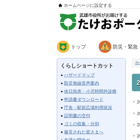
ホームページに設定する
トップ
防災・緊急
ホ
くらしショートカット
ハザードマップ
防災無線音声案内
休日急患・小児時間外診療
申請書ダウンロード
2
庁舎・駅前広場利用状況
2
証明書の交付
ゴミの収集・分別
2
被災された皆さまへ
2