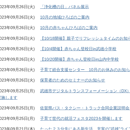
023年09月26日(火)
「浄化槽の日」パネル展示
023年09月26日(火)
10月の地域ひろばのご案内
023年09月26日(火)
10月の赤ちゃんひろばのご案内
023年09月26日(火)
【10/18開催】親子でリフレッシュタイムのお知
023年09月26日(火)
【10/4開催】赤ちゃん登校日in武雄小学校
023年09月26日(火)
【10/20開催】赤ちゃん登校日in山内中学校
023年09月26日(火)
子育て総合支援センター 10月のお休みのお知
023年09月26日(火)
保育者のためのセミナーのお知らせ
023年09月25日(月)
武雄市デジタルトランスフォーメーション（DX
実施します
023年09月25日(月)
佐賀県バス・タクシー・トラック合同企業説明会
023年09月25日(月)
子育て世代の就活フェスタ2023を開催します
023年09月21日(木)
たった２３分先にある新生活 充実の"武雄"ラ