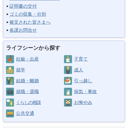
証明書の交付
ゴミの収集・分別
被災された皆さまへ
各課お問合せ
ライフシーンから探す
妊娠・出産
子育て
就学
成人
結婚・離婚
引っ越し
就職・退職
病気・事故
くらしの相談
お悔やみ
公共交通