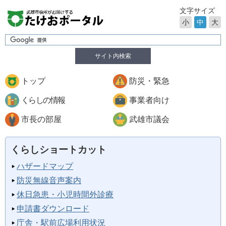
文字サイズ
小
中
大
サイト内検索
トップ
防災・緊急
くらしの情報
事業者向け
市長の部屋
武雄市議会
くらしショートカット
ハザードマップ
防災無線音声案内
休日急患・小児時間外診療
申請書ダウンロード
庁舎・駅前広場利用状況