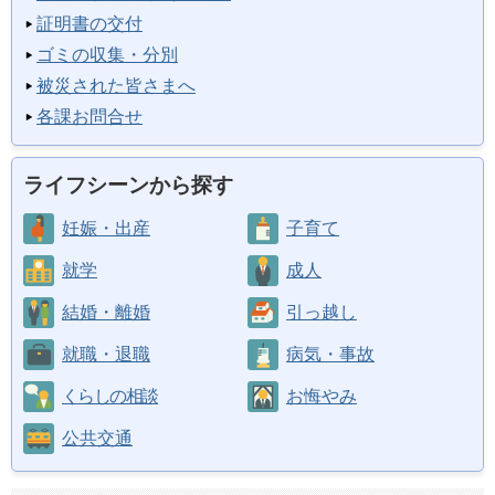
証明書の交付
ゴミの収集・分別
被災された皆さまへ
各課お問合せ
ライフシーンから探す
妊娠・出産
子育て
就学
成人
結婚・離婚
引っ越し
就職・退職
病気・事故
くらしの相談
お悔やみ
公共交通