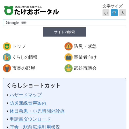
文字サイズ
小
中
大
サイト内検索
トップ
防災・緊急
くらしの情報
事業者向け
市長の部屋
武雄市議会
くらしショートカット
ハザードマップ
防災無線音声案内
休日急患・小児時間外診療
申請書ダウンロード
庁舎・駅前広場利用状況