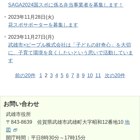
SAGA2024国スポに係る弁当事業者を募集します！
2023年11月28日(火)
花スポサポーターを募集します
2023年11月27日(月)
武雄市×ピープル株式会社は「子どもの好奇心」を大切
に、子育て環境を良くしたいという思いで活動していま
す
前の20件
1
2
3
4
5
6
7
8
9
10
11
次の20件
お問い合わせ
武雄市役所
〒843-8639 佐賀県武雄市武雄町大字昭和12番地10
地
図
開庁時間：平日8時30分～17時15分