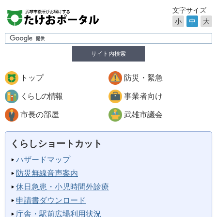
文字サイズ
小
中
大
サイト内検索
トップ
防災・緊急
くらしの情報
事業者向け
市長の部屋
武雄市議会
くらしショートカット
ハザードマップ
防災無線音声案内
休日急患・小児時間外診療
申請書ダウンロード
庁舎・駅前広場利用状況