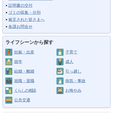
証明書の交付
ゴミの収集・分別
被災された皆さまへ
各課お問合せ
ライフシーンから探す
妊娠・出産
子育て
就学
成人
結婚・離婚
引っ越し
就職・退職
病気・事故
くらしの相談
お悔やみ
公共交通