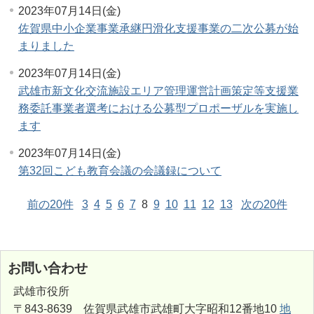
2023年07月14日(金)
佐賀県中小企業事業承継円滑化支援事業の二次公募が始
まりました
2023年07月14日(金)
武雄市新文化交流施設エリア管理運営計画策定等支援業
務委託事業者選考における公募型プロポーザルを実施し
ます
2023年07月14日(金)
第32回こども教育会議の会議録について
前の20件
3
4
5
6
7
8
9
10
11
12
13
次の20件
お問い合わせ
武雄市役所
〒843-8639 佐賀県武雄市武雄町大字昭和12番地10
地