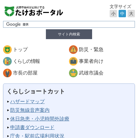
文字サイズ
小
中
大
サイト内検索
トップ
防災・緊急
くらしの情報
事業者向け
市長の部屋
武雄市議会
くらしショートカット
ハザードマップ
防災無線音声案内
休日急患・小児時間外診療
申請書ダウンロード
庁舎・駅前広場利用状況