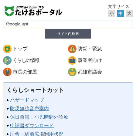
文字サイズ
小
中
大
サイト内検索
トップ
防災・緊急
くらしの情報
事業者向け
市長の部屋
武雄市議会
くらしショートカット
ハザードマップ
防災無線音声案内
休日急患・小児時間外診療
申請書ダウンロード
庁舎・駅前広場利用状況