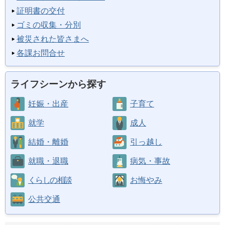
証明書の交付
ゴミの収集・分別
被災された皆さまへ
各課お問合せ
ライフシーンから探す
妊娠・出産
子育て
就学
成人
結婚・離婚
引っ越し
就職・退職
病気・事故
くらしの相談
お悔やみ
公共交通