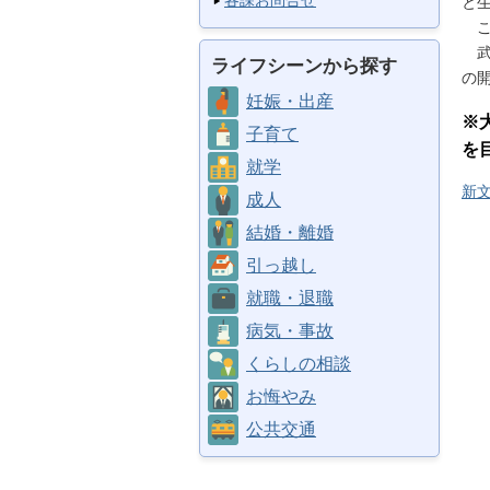
各課お問合せ
と
こ
武
ライフシーンから探す
の
妊娠・出産
※
子育て
を
就学
新
成人
結婚・離婚
引っ越し
就職・退職
病気・事故
くらしの相談
お悔やみ
公共交通