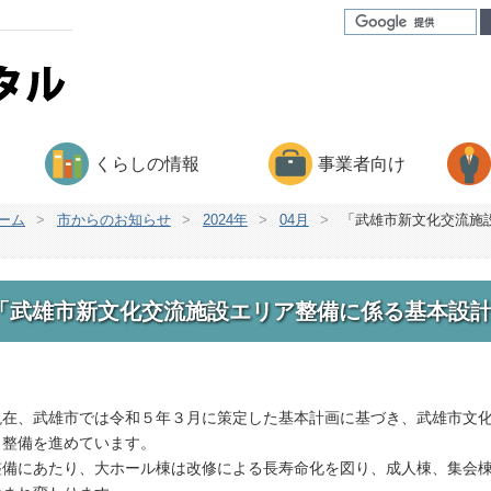
くらしの情報
事業者向け
ーム
>
市からのお知らせ
>
2024年
>
04月
>
「武雄市新文化交流施
「武雄市新文化交流施設エリア整備に係る基本設
現在、武雄市では令和５年３月に策定した基本計画に基づき、武雄市文
、整備を進めています。
備にあたり、大ホール棟は改修による長寿命化を図り、成人棟、集会棟