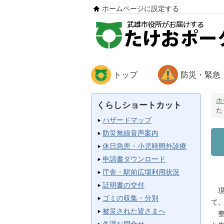
ホームページに設定する
トップ
防災・緊急
ホ
くらしショートカット
た
ハザードマップ
防災無線音声案内
休日急患・小児時間外診療
申請書ダウンロード
庁舎・駅前広場利用状況
証明書の交付
ゴミの収集・分別
て
被災された皆さまへ
整