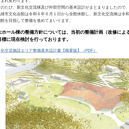
生まれ変わります。
のたび、新文化交流棟及び外部空間の基本設計がまとまりましたので、
雄市文化会館は令和６年６月１日から全館休館し、新文化交流棟は令和
開館を目指して整備を進めてまいります。
大ホール棟の整備方針については、当初の整備計画（改修によ
目標に現在検討を行っております。
文化交流施設エリア整備基本設計書【概要版】（PDF）