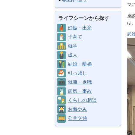
各課お問合せ
マ
座
ライフシーンから探す
は
妊娠・出産
武
子育て
就学
成人
結婚・離婚
引っ越し
就職・退職
病気・事故
くらしの相談
お悔やみ
公共交通