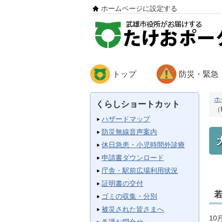
ホームページに設定する
トップ
防災・緊急
ホ
くらしショートカット
（R
ハザードマップ
防災無線音声案内
休日急患・小児時間外診療
申請書ダウンロード
庁舎・駅前広場利用状況
証明書の交付
若
ゴミの収集・分別
被災された皆さまへ
1