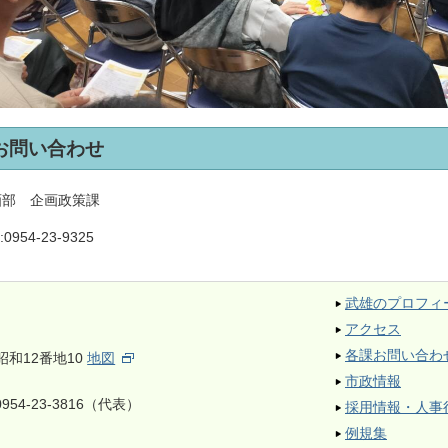
お問い合わせ
画部 企画政策課
:
0954-23-9325
武雄のプロフィ
アクセス
各課お問い合わ
昭和12番地10
地図
市政情報
954-23-3816（代表）
採用情報・人事
例規集