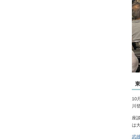
東
1
川
座
は
武