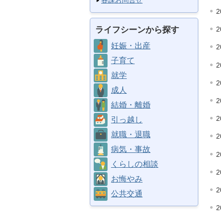
各課お問合せ
2
ライフシーンから探す
2
妊娠・出産
2
子育て
2
就学
2
成人
2
結婚・離婚
2
引っ越し
就職・退職
2
病気・事故
2
くらしの相談
2
お悔やみ
2
公共交通
2