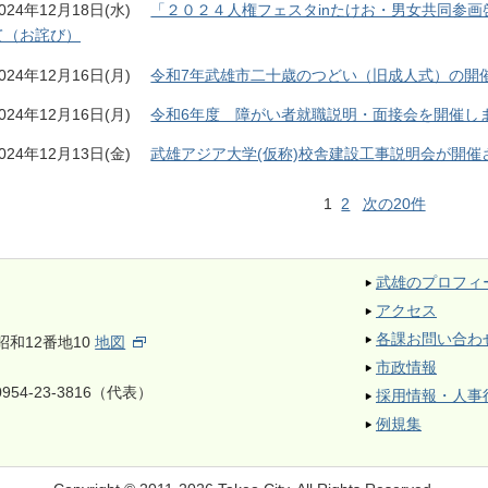
024年12月18日(水)
「２０２４人権フェスタinたけお・男女共同参
て（お詫び）
024年12月16日(月)
令和7年武雄市二十歳のつどい（旧成人式）の開
024年12月16日(月)
令和6年度 障がい者就職説明・面接会を開催し
024年12月13日(金)
武雄アジア大学(仮称)校舎建設工事説明会が開催
1
2
次の20件
武雄のプロフィ
アクセス
各課お問い合わ
昭和12番地10
地図
市政情報
954-23-3816（代表）
採用情報・人事
例規集