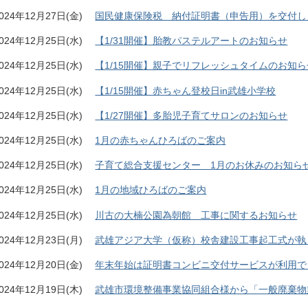
024年12月27日(金)
国民健康保険税 納付証明書（申告用）を交付し
024年12月25日(水)
【1/31開催】胎教パステルアートのお知らせ
024年12月25日(水)
【1/15開催】親子でリフレッシュタイムのお知ら
024年12月25日(水)
【1/15開催】赤ちゃん登校日in武雄小学校
024年12月25日(水)
【1/27開催】多胎児子育てサロンのお知らせ
024年12月25日(水)
1月の赤ちゃんひろばのご案内
024年12月25日(水)
子育て総合支援センター 1月のお休みのお知ら
024年12月25日(水)
1月の地域ひろばのご案内
024年12月25日(水)
川古の大楠公園為朝館 工事に関するお知らせ
024年12月23日(月)
武雄アジア大学（仮称）校舎建設工事起工式が執
024年12月20日(金)
年末年始は証明書コンビニ交付サービスが利用で
024年12月19日(木)
武雄市環境整備事業協同組合様から「一般廃棄物