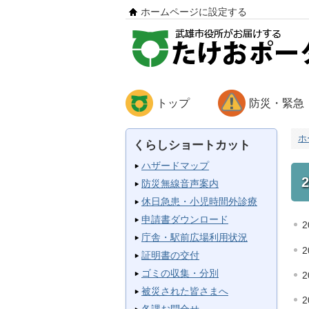
ホームページに設定する
トップ
防災・緊急
ホ
くらしショートカット
ハザードマップ
防災無線音声案内
休日急患・小児時間外診療
申請書ダウンロード
2
庁舎・駅前広場利用状況
2
証明書の交付
ゴミの収集・分別
2
被災された皆さまへ
2