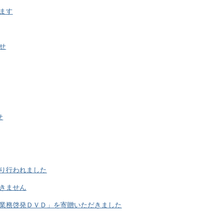
ます
せ
せ
り行われました
きません
業務啓発ＤＶＤ」を寄贈いただきました