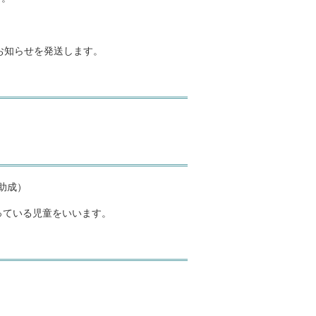
お知らせを発送します。
）
を助成）
っている児童をいいます。