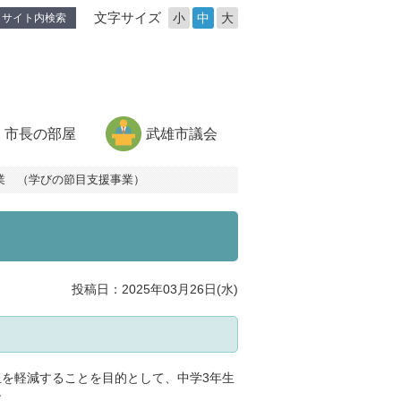
文字サイズ
小
中
大
サイト内検索
市長の部屋
武雄市議会
業 （学びの節目支援事業）
）
投稿日：2025年03月26日(水)
を軽減することを目的として、中学3年生
す。