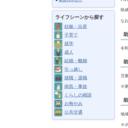
各課お問合せ
助
ライフシーンから探す
な
妊娠・出産
子育て
就学
令
成人
結婚・離婚
引っ越し
児童
就職・退職
病気・事故
※
くらしの相談
お悔やみ
公共交通
地域
※ポ