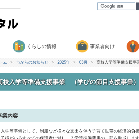
くらしの情報
事業者向け
ーム
>
市からのお知らせ
>
2025年
>
03月
>
高校入学等準備支援事
高校入学等準備支援事業 （学びの節目支援事業
事業内容
校入学等準備として、制服など様々な支出を伴う子育て世帯の経済的負担
お子様がいるすべての保護者に対し、入学等準備費用の一部を助成しま