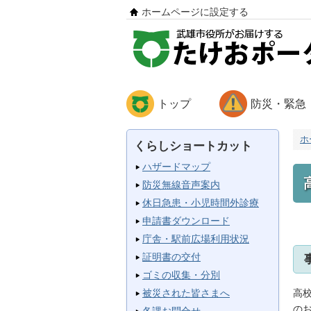
ホームページに設定する
トップ
防災・緊急
ホ
くらしショートカット
ハザードマップ
防災無線音声案内
休日急患・小児時間外診療
申請書ダウンロード
庁舎・駅前広場利用状況
証明書の交付
ゴミの収集・分別
高
被災された皆さまへ
の