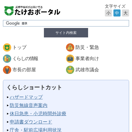
文字サイズ
小
中
大
サイト内検索
トップ
防災・緊急
くらしの情報
事業者向け
市長の部屋
武雄市議会
くらしショートカット
ハザードマップ
防災無線音声案内
休日急患・小児時間外診療
申請書ダウンロード
庁舎・駅前広場利用状況