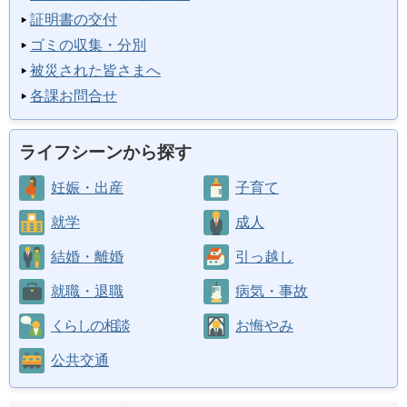
証明書の交付
ゴミの収集・分別
被災された皆さまへ
各課お問合せ
ライフシーンから探す
妊娠・出産
子育て
就学
成人
結婚・離婚
引っ越し
就職・退職
病気・事故
くらしの相談
お悔やみ
公共交通