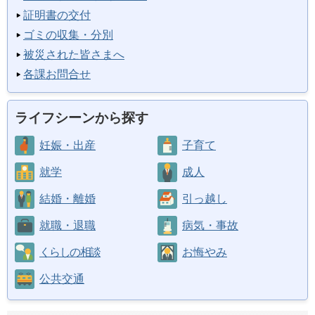
証明書の交付
ゴミの収集・分別
被災された皆さまへ
各課お問合せ
ライフシーンから探す
妊娠・出産
子育て
就学
成人
結婚・離婚
引っ越し
就職・退職
病気・事故
くらしの相談
お悔やみ
公共交通