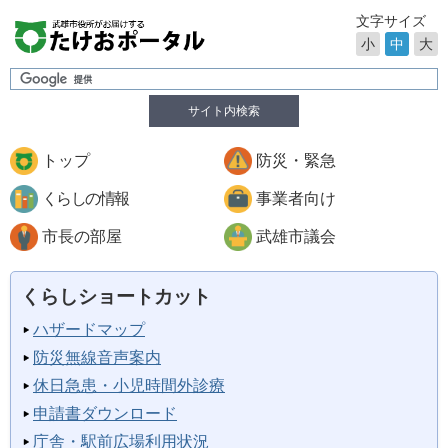
文字サイズ
小
中
大
サイト内検索
トップ
防災・緊急
くらしの情報
事業者向け
市長の部屋
武雄市議会
くらしショートカット
ハザードマップ
防災無線音声案内
休日急患・小児時間外診療
申請書ダウンロード
庁舎・駅前広場利用状況