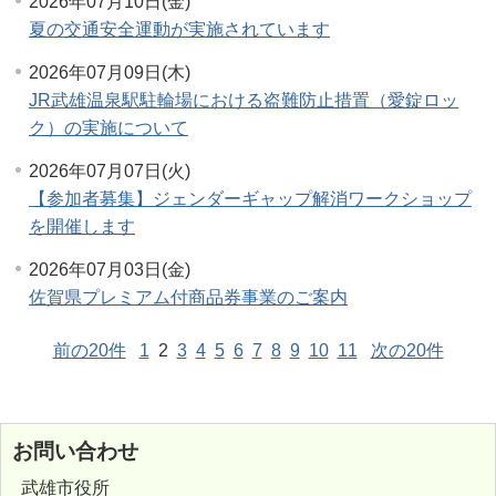
2026年07月10日(金)
夏の交通安全運動が実施されています
2026年07月09日(木)
JR武雄温泉駅駐輪場における盗難防止措置（愛錠ロッ
ク）の実施について
2026年07月07日(火)
【参加者募集】ジェンダーギャップ解消ワークショップ
を開催します
2026年07月03日(金)
佐賀県プレミアム付商品券事業のご案内
前の20件
1
2
3
4
5
6
7
8
9
10
11
次の20件
お問い合わせ
武雄市役所