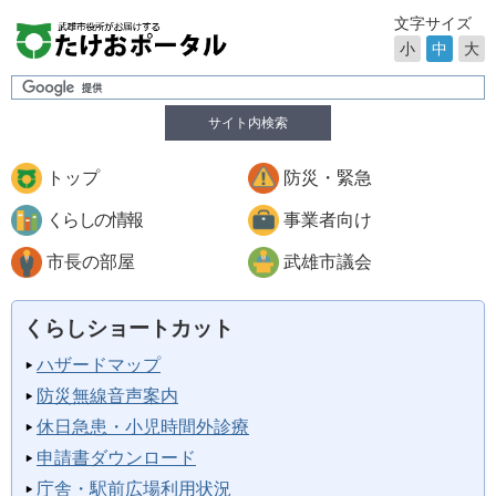
文字サイズ
小
中
大
サイト内検索
トップ
防災・緊急
くらしの情報
事業者向け
市長の部屋
武雄市議会
くらしショートカット
ハザードマップ
防災無線音声案内
休日急患・小児時間外診療
申請書ダウンロード
庁舎・駅前広場利用状況