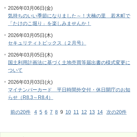
2026年03月06日(金)
気持ちのいい季節になりました～！大楠の里 若木町で
「たけのこ堀り」を楽しみませんか！
2026年03月05日(木)
セキュリティトピックス（２月号）
2026年03月05日(木)
国土利用計画法に基づく土地売買等届出書の様式変更に
ついて
2026年03月03日(火)
マイナンバーカード 平日時間外交付・休日開庁のお知
らせ（R8.3～R8.4）
前の20件
4
5
6
7
8
9
10
11
12
13
14
次の20件