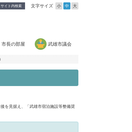
文字サイズ
小
中
大
サイト内検索
市長の部屋
武雄市議会
）
業後を見据え、「武雄市宿泊施設等整備奨