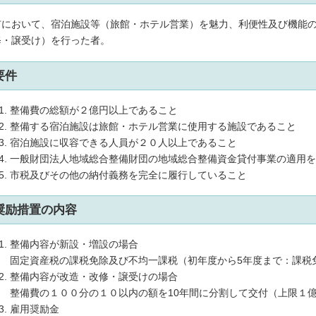
市において、宿泊施設等（旅館・ホテル営業）を魅力、利便性及び機能
修・譲受け）を行った者。
要件
整備費の総額が２億円以上であること
整備する宿泊施設は旅館・ホテル営業に使用する施設であること
宿泊施設に収容できる人員が２０人以上であること
一般財団法人地域総合整備財団の地域総合整備資金貸付事業の適用
市税及びその他の納付義務を完全に履行していること
奨励措置の内容
整備内容が新設・増設の場合
固定資産税の課税免除及び不均一課税（初年度から5年度まで：課税免除
整備内容が改造・改修・譲受けの場合
整備費の１００分の１０以内の額を10年間に分割して交付（上限１
雇用奨励金