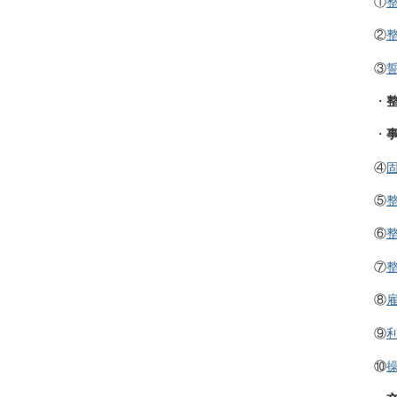
①
②
③
・
・
④
⑤
⑥
⑦
⑧
⑨
⑩