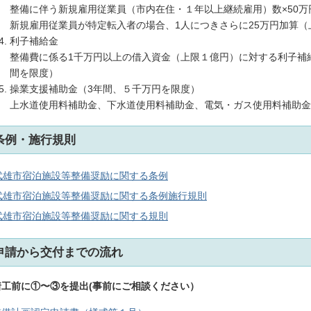
整備に伴う新規雇用従業員（市内在住・１年以上継続雇用）数×50万
新規雇用従業員が特定転入者の場合、1人につきさらに25万円加算（
利子補給金
整備費に係る1千万円以上の借入資金（上限１億円）に対する利子補
間を限度）
操業支援補助金（3年間、５千万円を限度）
上水道使用料補助金、下水道使用料補助金、電気・ガス使用料補助金
条例・施行規則
武雄市宿泊施設等整備奨励に関する条例
武雄市宿泊施設等整備奨励に関する条例施行規則
武雄市宿泊施設等整備奨励に関する規則
申請から交付までの流れ
着工前に①〜③を提出(事前にご相談ください）