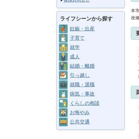
各課お問合せ
本
改
ライフシーンから探す
妊娠・出産
子育て
就学
成人
結婚・離婚
引っ越し
就職・退職
病気・事故
くらしの相談
お悔やみ
公共交通