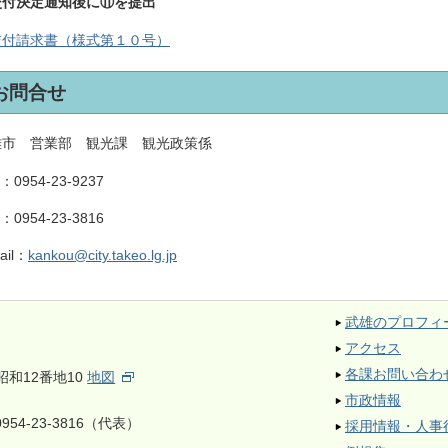
交付決定通知後に⑪を提出
交付請求書（様式第１０号）
お問合せ
雄市 営業部 観光課 観光政策係
L：
0954-23-9237
X：
0954-23-3816
ail：
kankou@city.takeo.lg.jp
武雄のプロフィ
アクセス
各課お問い合わ
昭和12番地10
地図
市政情報
954-23-3816（代表）
採用情報・人事