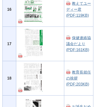
教えてユー
16
ディー君
(PDF:119KB)
保健連絡協
17
議会だより
(PDF:161KB)
教育長就任
18
の挨拶
(PDF:203KB)
お誕生おめ