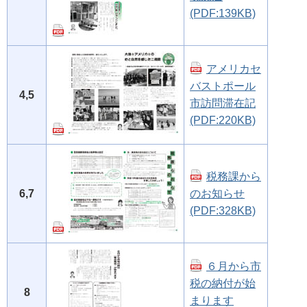
(PDF:139KB)
アメリカセ
バストポール
4,5
市訪問滞在記
(PDF:220KB)
税務課から
6,7
のお知らせ
(PDF:328KB)
６月から市
税の納付が始
8
まります