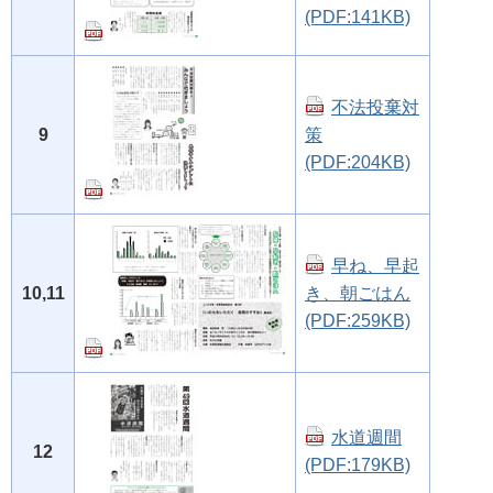
(PDF:141KB)
不法投棄対
9
策
(PDF:204KB)
早ね、早起
10,11
き、朝ごはん
(PDF:259KB)
水道週間
12
(PDF:179KB)