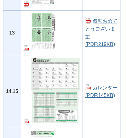
叙勲おめで
とうございま
13
す
(PDF:219KB)
カレンダー
14,15
(PDF:145KB)