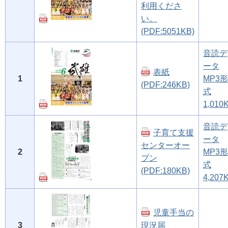
利用くださ
い。
(PDF:5051KB)
音読デ
ータ
表紙
1
MP3形
(PDF:246KB)
式
1,010
音読デ
子育て支援
ータ
センターオー
2
MP3形
プン
式
(PDF:180KB)
4,207
児童手当の
3
現況届