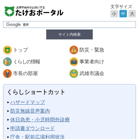
文字サイズ
小
中
大
サイト内検索
トップ
防災・緊急
くらしの情報
事業者向け
市長の部屋
武雄市議会
くらしショートカット
ハザードマップ
防災無線音声案内
休日急患・小児時間外診療
申請書ダウンロード
庁舎・駅前広場利用状況