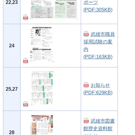
22,23
ポーツ
(PDF:305KB)
武雄市職員
採用試験の案
24
内
(PDF:163KB)
お知らせ
25,27
(PDF:629KB)
武雄市図書
館歴史資料館
28