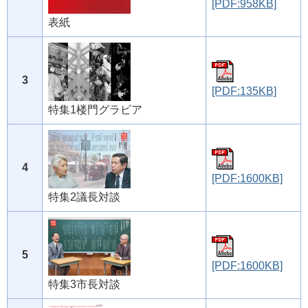
[PDF:958KB]
表紙
3
[PDF:135KB]
特集1楼門グラビア
4
[PDF:1600KB]
特集2議長対談
5
[PDF:1600KB]
特集3市長対談