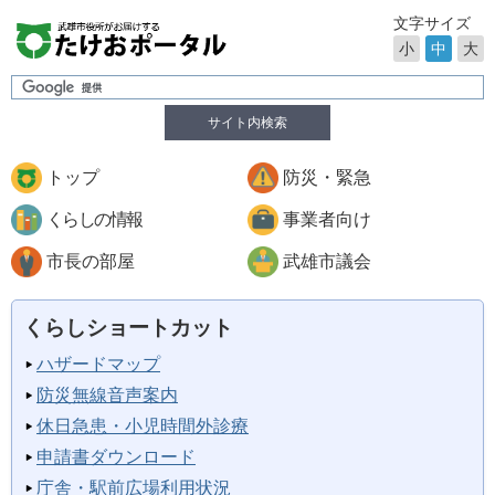
文字サイズ
小
中
大
サイト内検索
トップ
防災・緊急
くらしの情報
事業者向け
市長の部屋
武雄市議会
くらしショートカット
ハザードマップ
防災無線音声案内
休日急患・小児時間外診療
申請書ダウンロード
庁舎・駅前広場利用状況