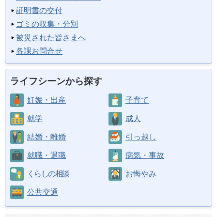
証明書の交付
ゴミの収集・分別
被災された皆さまへ
各課お問合せ
ライフシーンから探す
妊娠・出産
子育て
就学
成人
結婚・離婚
引っ越し
就職・退職
病気・事故
くらしの相談
お悔やみ
公共交通