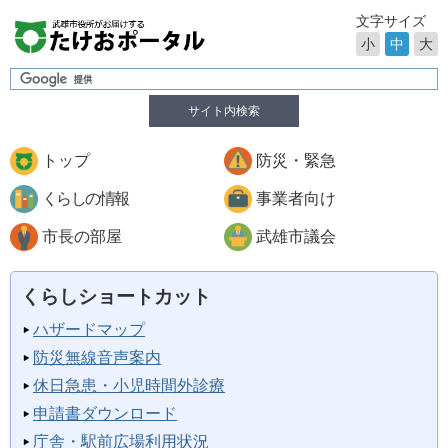
文字サイズ
小
中
大
サイト内検索
トップ
防災・緊急
くらしの情報
事業者向け
市長の部屋
武雄市議会
くらしショートカット
ハザードマップ
防災無線音声案内
休日急患・小児時間外診療
申請書ダウンロード
庁舎・駅前広場利用状況