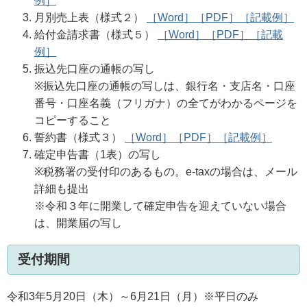
例］
月別売上表（様式２）
［Word］
［PDF］
［記載例］
給付金請求書（様式５）
［Word］
［PDF］
［記載
例］
振込先口座の通帳の写し
※振込先口座の通帳の写しは、銀行名・支店名・口座
番号・口座名義（フリガナ）の全てがわかるページを
コピーすること
誓約書（様式３）
［Word］
［PDF］
［記載例］
確定申告書（1表）の写し
※税務署の受付印のあるもの。e-taxの場合は、メール
詳細も提出
※令和３年に開業して確定申告を迎えていない場合
は、開業届の写し
受付期間
令和3年5月20日（木）～6月21日（月）※平日のみ