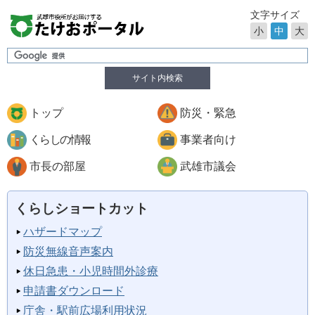
文字サイズ
小
中
大
サイト内検索
トップ
防災・緊急
くらしの情報
事業者向け
市長の部屋
武雄市議会
くらしショートカット
ハザードマップ
防災無線音声案内
休日急患・小児時間外診療
申請書ダウンロード
庁舎・駅前広場利用状況