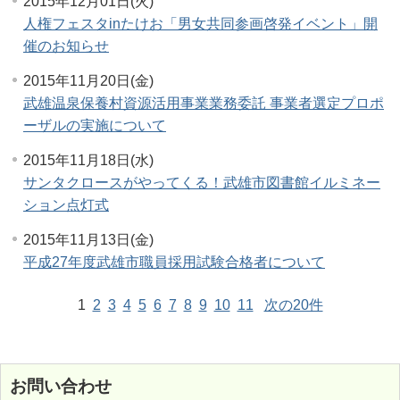
2015年12月01日(火)
人権フェスタinたけお「男女共同参画啓発イベント」開
催のお知らせ
2015年11月20日(金)
武雄温泉保養村資源活用事業業務委託 事業者選定プロポ
ーザルの実施について
2015年11月18日(水)
サンタクロースがやってくる！武雄市図書館イルミネー
ション点灯式
2015年11月13日(金)
平成27年度武雄市職員採用試験合格者について
1
2
3
4
5
6
7
8
9
10
11
次の20件
お問い合わせ