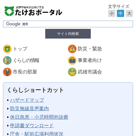
文字サイズ
小
中
大
サイト内検索
トップ
防災・緊急
くらしの情報
事業者向け
市長の部屋
武雄市議会
くらしショートカット
ハザードマップ
防災無線音声案内
休日急患・小児時間外診療
申請書ダウンロード
庁舎・駅前広場利用状況