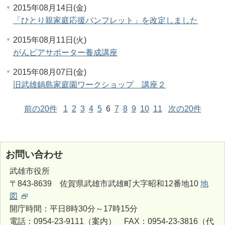
2015年08月14日(金)
「ひとり親家庭応援パンフレット」を改定しました
2015年08月11日(火)
がんピアサポーター養成講座
2015年08月07日(金)
旧武雄鍋島家庭園ワークショップ 講座２
前の20件
1
2
3
4
5
6
7
8
9
10
11
次の20件
お問い合わせ
武雄市役所
〒843-8639 佐賀県武雄市武雄町大字昭和12番地10
地
図
開庁時間：平日8時30分～17時15分
電話：0954-23-9111（案内） FAX：0954-23-3816（代