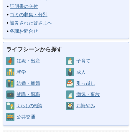
証明書の交付
ゴミの収集・分別
被災された皆さまへ
各課お問合せ
ライフシーンから探す
妊娠・出産
子育て
就学
成人
結婚・離婚
引っ越し
就職・退職
病気・事故
くらしの相談
お悔やみ
公共交通