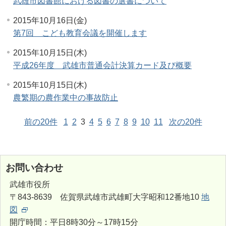
武雄市図書館における図書の選書について
2015年10月16日(金)
第7回 こども教育会議を開催します
2015年10月15日(木)
平成26年度 武雄市普通会計決算カード及び概要
2015年10月15日(木)
農繁期の農作業中の事故防止
前の20件
1
2
3
4
5
6
7
8
9
10
11
次の20件
お問い合わせ
武雄市役所
〒843-8639 佐賀県武雄市武雄町大字昭和12番地10
地
図
開庁時間：平日8時30分～17時15分