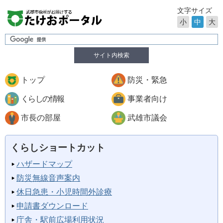
文字サイズ
小
中
大
サイト内検索
トップ
防災・緊急
くらしの情報
事業者向け
市長の部屋
武雄市議会
くらしショートカット
ハザードマップ
防災無線音声案内
休日急患・小児時間外診療
申請書ダウンロード
庁舎・駅前広場利用状況