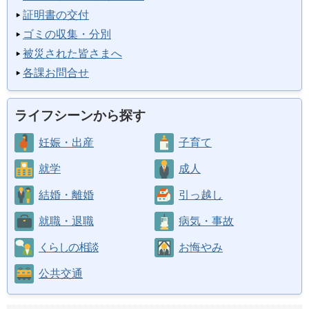
証明書の交付
ゴミの収集・分別
被災された皆さまへ
各課お問合せ
ライフシーンから探す
妊娠・出産
子育て
就学
成人
結婚・離婚
引っ越し
就職・退職
病気・事故
くらしの相談
お悔やみ
公共交通