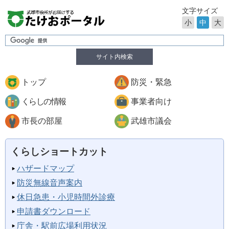
文字サイズ
小
中
大
サイト内検索
トップ
防災・緊急
くらしの情報
事業者向け
市長の部屋
武雄市議会
くらしショートカット
ハザードマップ
防災無線音声案内
休日急患・小児時間外診療
申請書ダウンロード
庁舎・駅前広場利用状況