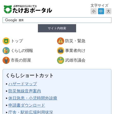
文字サイズ
小
中
大
サイト内検索
トップ
防災・緊急
くらしの情報
事業者向け
市長の部屋
武雄市議会
くらしショートカット
ハザードマップ
防災無線音声案内
休日急患・小児時間外診療
申請書ダウンロード
庁舎・駅前広場利用状況