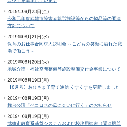
競技」を募集しています
2019年08月23日(金)
令和元年度武雄市障害者就労施設等からの物品等の調達
方針について
2019年08月21日(水)
保育のお仕事合同求人説明会 ～こどもの笑顔に溢れた職
場で働こう～
2019年08月20日(火)
地域介護・福祉空間整備等施設整備交付金事業について
2019年08月19日(月)
【8月号】おひさま子育て通信 くすくすを更新しました
2019年08月19日(月)
舞台公演「ペコロスの母に会いに行く」のお知らせ
2019年08月19日(月)
武雄市教育系基盤システムおよび校務用端末（関連機器