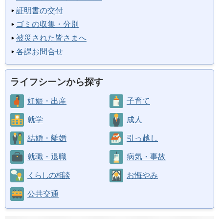
証明書の交付
ゴミの収集・分別
被災された皆さまへ
各課お問合せ
ライフシーンから探す
妊娠・出産
子育て
就学
成人
結婚・離婚
引っ越し
就職・退職
病気・事故
くらしの相談
お悔やみ
公共交通