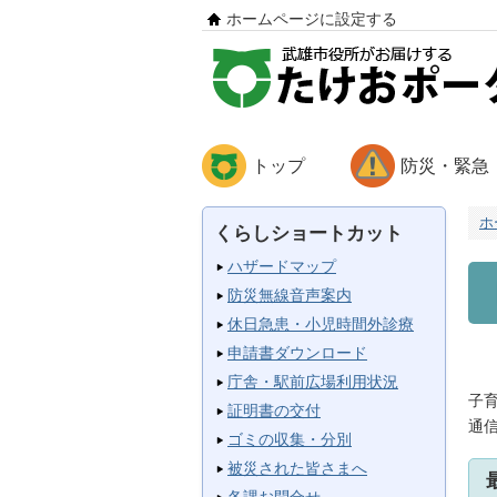
ホームページに設定する
トップ
防災・緊急
ホ
くらしショートカット
ハザードマップ
防災無線音声案内
休日急患・小児時間外診療
申請書ダウンロード
庁舎・駅前広場利用状況
子
証明書の交付
通
ゴミの収集・分別
被災された皆さまへ