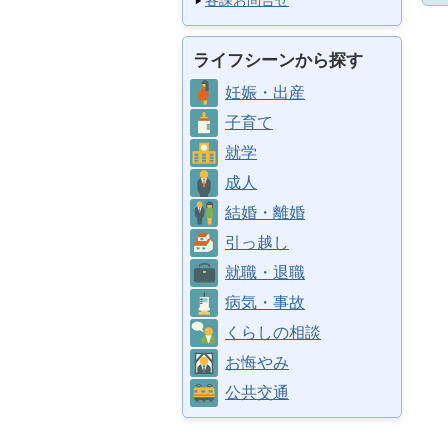
各課お問合せ
ライフシーンから探す
妊娠・出産
子育て
就学
成人
結婚・離婚
引っ越し
就職・退職
病気・事故
くらしの相談
お悔やみ
公共交通