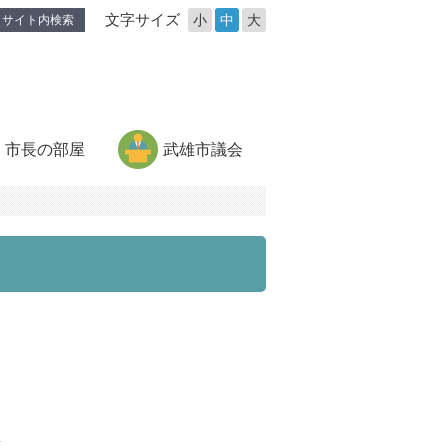
文字サイズ
小
中
大
サイト内検索
市長の部屋
武雄市議会
て