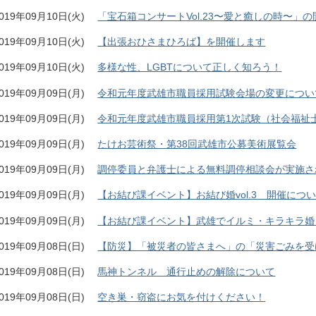
019年09月10日(火)
「宝石箱コンサートVol.23〜愛と癒しの時〜」
019年09月10日(火)
【出張おひさまひろば】を開催します
019年09月10日(火)
多様な性、LGBTについて正しく知ろう！
019年09月09日(月)
令和元年度武雄市職員採用試験会場の変更につい
019年09月09日(月)
令和元年度武雄市職員採用第1次試験（社会福祉
019年09月09日(月)
たけお芸術祭・第38回武雄市公募美術展覧会
019年09月09日(月)
調停委員と弁護士による無料調停相談会が実施さ
019年09月09日(月)
【お結び課イベント】お結び婚vol.3 開催につ
019年09月09日(月)
【お結び課イベント】武雄でイルミ・キラキラ婚
019年09月08日(日)
【防災】「被災者の皆さまへ」の「災害ごみを受
019年09月08日(日)
馬神トンネル 通行止めの解除について
019年09月08日(日)
空き巣・窃盗にお気を付けください！