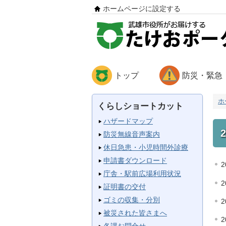
ホームページに設定する
トップ
防災・緊急
ホ
くらしショートカット
ハザードマップ
防災無線音声案内
休日急患・小児時間外診療
申請書ダウンロード
2
庁舎・駅前広場利用状況
2
証明書の交付
ゴミの収集・分別
2
被災された皆さまへ
2