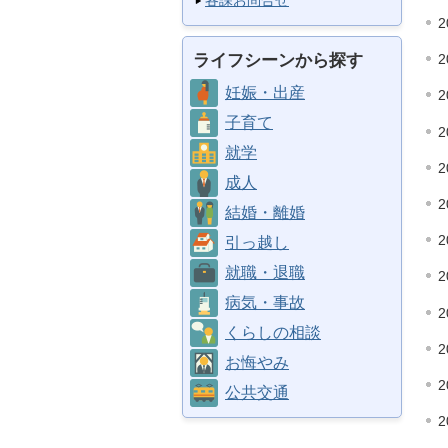
各課お問合せ
2
ライフシーンから探す
2
妊娠・出産
2
子育て
2
就学
2
成人
2
結婚・離婚
2
引っ越し
就職・退職
2
病気・事故
2
くらしの相談
2
お悔やみ
2
公共交通
2