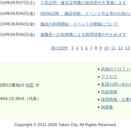
019年09月07日(土)
り災証明・被災証明書の巡回受付を実施します
019年09月06日(金)
09/06以降 施設休館、イベント中止等のお知ら
019年09月06日(金)
施設の利用開始・イベントの開催について
019年09月06日(金)
避難所への自衛隊による慰問演奏が行われます
前の20件
3
4
5
6
7
8
9
10
11
12
13
武雄のプロフィ
アクセス
各課お問い合わ
昭和12番地10
地図
市政情報
954-23-3816（代表）
採用情報・人事
例規集
Copyright © 2011-2026 Takeo City.
All Rights Reserved.