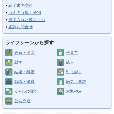
証明書の交付
ゴミの収集・分別
被災された皆さまへ
各課お問合せ
ライフシーンから探す
妊娠・出産
子育て
就学
成人
結婚・離婚
引っ越し
就職・退職
病気・事故
くらしの相談
お悔やみ
公共交通