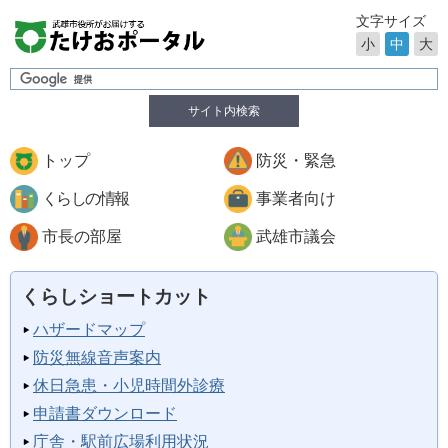
文字サイズ
小
中
大
サイト内検索
トップ
防災・緊急
くらしの情報
事業者向け
市長の部屋
武雄市議会
くらしショートカット
ハザードマップ
防災無線音声案内
休日急患・小児時間外診療
申請書ダウンロード
庁舎・駅前広場利用状況