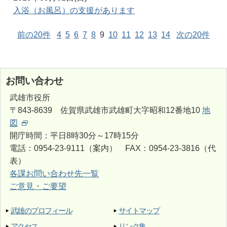
入浴（お風呂）の支援があります
前の20件
4
5
6
7
8
9
10
11
12
13
14
次の20件
お問い合わせ
武雄市役所
〒843-8639 佐賀県武雄市武雄町大字昭和12番地10
地
図
開庁時間：平日8時30分～17時15分
電話：0954-23-9111（案内） FAX：0954-23-3816（代
表）
各課お問い合わせ先一覧
ご意見・ご要望
武雄のプロフィール
サイトマップ
アクセス
リンク集