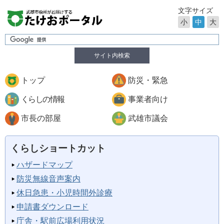
文字サイズ
小
中
大
サイト内検索
トップ
防災・緊急
くらしの情報
事業者向け
市長の部屋
武雄市議会
くらしショートカット
ハザードマップ
防災無線音声案内
休日急患・小児時間外診療
申請書ダウンロード
庁舎・駅前広場利用状況