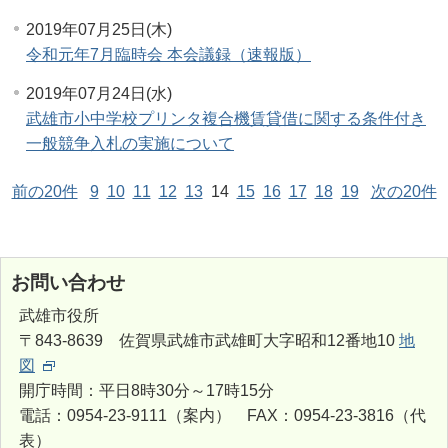
2019年07月25日(木)
令和元年7月臨時会 本会議録（速報版）
2019年07月24日(水)
武雄市小中学校プリンタ複合機賃貸借に関する条件付き
一般競争入札の実施について
前の20件
9
10
11
12
13
14
15
16
17
18
19
次の20件
お問い合わせ
武雄市役所
〒843-8639 佐賀県武雄市武雄町大字昭和12番地10
地
図
開庁時間：平日8時30分～17時15分
電話：0954-23-9111（案内） FAX：0954-23-3816（代
表）