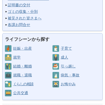
証明書の交付
ゴミの収集・分別
被災された皆さまへ
各課お問合せ
ライフシーンから探す
妊娠・出産
子育て
就学
成人
結婚・離婚
引っ越し
就職・退職
病気・事故
くらしの相談
お悔やみ
公共交通