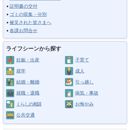
証明書の交付
ゴミの収集・分別
被災された皆さまへ
各課お問合せ
ライフシーンから探す
妊娠・出産
子育て
就学
成人
結婚・離婚
引っ越し
就職・退職
病気・事故
くらしの相談
お悔やみ
公共交通