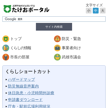
文字サイズ
小
中
大
サイト内検索
トップ
防災・緊急
くらしの情報
事業者向け
市長の部屋
武雄市議会
くらしショートカット
ハザードマップ
防災無線音声案内
休日急患・小児時間外診療
申請書ダウンロード
庁舎・駅前広場利用状況