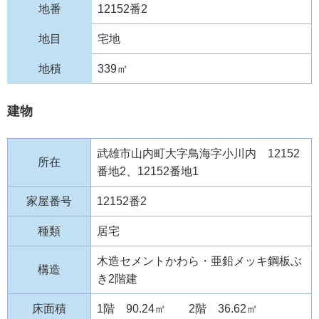
地番
12152番2
地目
宅地
地積
339㎡
建物
武雄市山内町大字鳥海字小川内 12152
所在
番地2、12152番地1
家屋番号
12152番2
種類
居宅
木造セメントかわら・亜鉛メッキ鋼板ぶ
構造
き2階建
床面積
1階 90.24㎡ 2階 36.62㎡