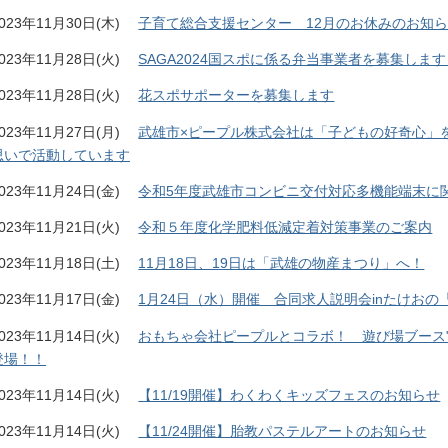
023年11月30日(木)
子育て総合支援センター 12月のお休みのお知
023年11月28日(火)
SAGA2024国スポに係る弁当事業者を募集しま
023年11月28日(火)
花スポサポーターを募集します
023年11月27日(月)
武雄市×ピープル株式会社は「子どもの好奇心」
思いで活動しています
023年11月24日(金)
令和5年度武雄市コンビニ交付対応多機能端末に
023年11月21日(火)
令和５年度化学肥料低減定着対策事業のご案内
023年11月18日(土)
11月18日、19日は「武雄の物産まつり」へ！
023年11月17日(金)
1月24日（水）開催 合同求人説明会inたけお
023年11月14日(火)
おもちゃ会社ピープルとコラボ！ 遊び場ブース
登場！！
023年11月14日(火)
【11/19開催】わくわくキッズフェスのお知らせ
023年11月14日(火)
【11/24開催】胎教パステルアートのお知らせ