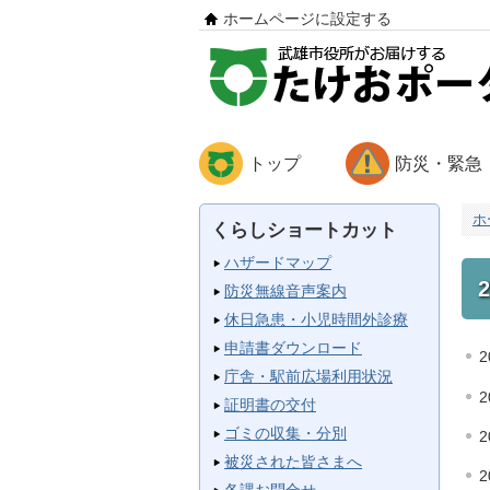
ホームページに設定する
トップ
防災・緊急
ホ
くらしショートカット
ハザードマップ
防災無線音声案内
休日急患・小児時間外診療
申請書ダウンロード
2
庁舎・駅前広場利用状況
2
証明書の交付
ゴミの収集・分別
2
被災された皆さまへ
2