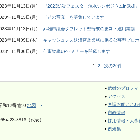
023年11月13日(月)
『2023防災フェスタ・治水シンポジウムin武雄
023年11月13日(月)
「昔の写真」を募集しています
023年11月13日(月)
武雄市議会タブレット型端末の更新・運用業務 
023年11月09日(木)
キャッシュレス決済普及業務に係る公募型プロポ
023年11月06日(月)
仕事効率UPセミナーを開催します
1
2
次の20件
武雄のプロフィ
アクセス
各課お問い合わ
昭和12番地10
地図
市政情報
954-23-3816（代表）
採用情報・人事
例規集