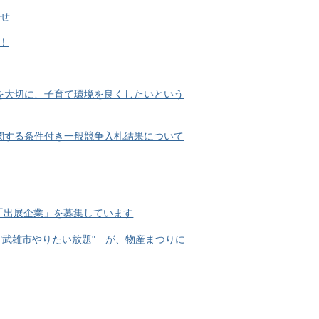
らせ
す！
を大切に、子育て環境を良くしたいという
関する条件付き一般競争入札結果について
の「出展企業」を募集しています
"武雄市やりたい放題" が、物産まつりに