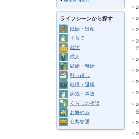
各課お問合せ
2
ライフシーンから探す
2
妊娠・出産
2
子育て
2
就学
成人
2
結婚・離婚
2
引っ越し
2
就職・退職
2
病気・事故
くらしの相談
2
お悔やみ
公共交通
2
2