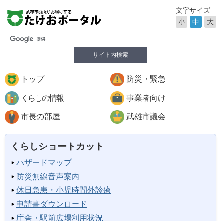
文字サイズ
小
中
大
サイト内検索
トップ
防災・緊急
くらしの情報
事業者向け
市長の部屋
武雄市議会
くらしショートカット
ハザードマップ
防災無線音声案内
休日急患・小児時間外診療
申請書ダウンロード
庁舎・駅前広場利用状況