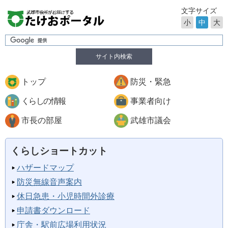
文字サイズ
小
中
大
サイト内検索
トップ
防災・緊急
くらしの情報
事業者向け
市長の部屋
武雄市議会
くらしショートカット
ハザードマップ
防災無線音声案内
休日急患・小児時間外診療
申請書ダウンロード
庁舎・駅前広場利用状況