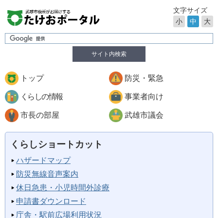
文字サイズ
小
中
大
サイト内検索
トップ
防災・緊急
くらしの情報
事業者向け
市長の部屋
武雄市議会
くらしショートカット
ハザードマップ
防災無線音声案内
休日急患・小児時間外診療
申請書ダウンロード
庁舎・駅前広場利用状況