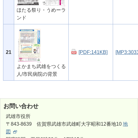
ほたる祭り・うめーラ
ンド
21
[PDF:141KB]
[MP3:303
よかまち武雄をつくる
人/市民病院の背景
お問い合わせ
武雄市役所
〒843-8639 佐賀県武雄市武雄町大字昭和12番地10
地
図