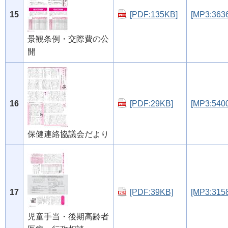
15
[PDF:135KB]
[MP3:363
景観条例・交際費の公
開
16
[PDF:29KB]
[MP3:540
保健連絡協議会だより
17
[PDF:39KB]
[MP3:315
児童手当・後期高齢者