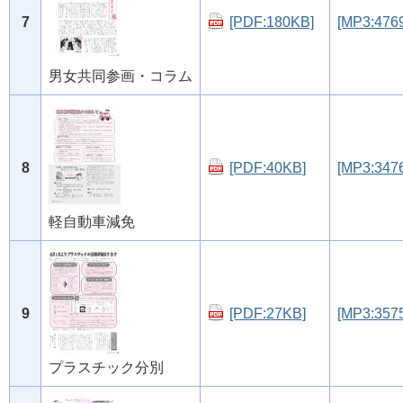
7
[PDF:180KB]
[MP3:476
男女共同参画・コラム
8
[PDF:40KB]
[MP3:347
軽自動車減免
9
[PDF:27KB]
[MP3:357
プラスチック分別