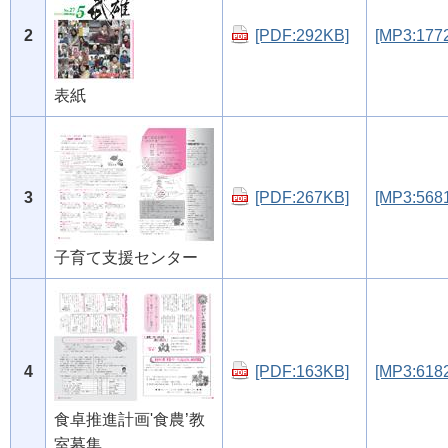
2
[PDF:292KB]
[MP3:177
表紙
3
[PDF:267KB]
[MP3:568
子育て支援センター
4
[PDF:163KB]
[MP3:618
食卓推進計画'食農’教
室募集