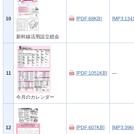
10
[PDF:68KB]
[MP3:134
新幹線活用設立総会
11
[PDF:1051KB]
---
今月のカレンダー
12
[PDF:607KB]
[MP3:396