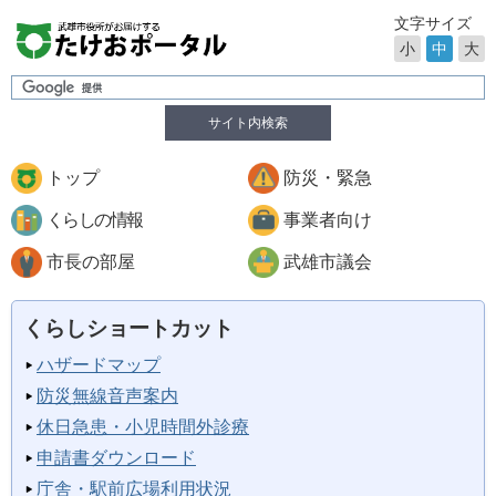
文字サイズ
小
中
大
サイト内検索
トップ
防災・緊急
くらしの情報
事業者向け
市長の部屋
武雄市議会
くらしショートカット
ハザードマップ
防災無線音声案内
休日急患・小児時間外診療
申請書ダウンロード
庁舎・駅前広場利用状況