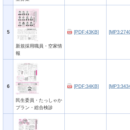
5
[PDF:43KB]
[MP3:274
新規採用職員・空家情
報
6
[PDF:34KB]
[MP3:343
民生委員・たっしゃか
プラン・総合検診