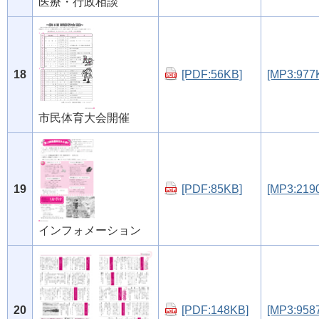
医療・行政相談
18
[PDF:56KB]
[MP3:977
市民体育大会開催
19
[PDF:85KB]
[MP3:219
インフォメーション
20
[PDF:148KB]
[MP3:958