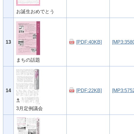
お誕生おめでとう
13
[PDF:40KB]
[MP3:358
まちの話題
14
[PDF:22KB]
[MP3:575
3月定例議会