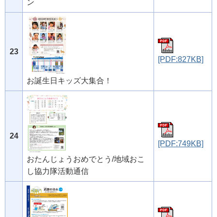
ン
23
[PDF:827KB]
お誕生日キッズ大集合！
24
[PDF:749KB]
おたんじょうおめでとう/地域おこ
し協力隊活動通信