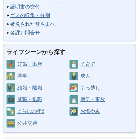
証明書の交付
ゴミの収集・分別
被災された皆さまへ
各課お問合せ
ライフシーンから探す
妊娠・出産
子育て
就学
成人
結婚・離婚
引っ越し
就職・退職
病気・事故
くらしの相談
お悔やみ
公共交通