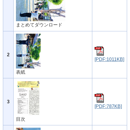
まとめてダウンロード
2
[PDF:1011KB]
表紙
3
[PDF:787KB]
目次