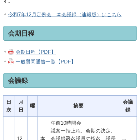
す。
令和7年12月定例会 本会議録（速報版）はこちら
会期日程
会期日程【PDF】
一般質問通告一覧【PDF】
会議録
日
月
会議
曜
摘要
次
日
録
午前10時開会
議案一括上程、会期の決定、
12
本
会議録署名議員の指名、議長