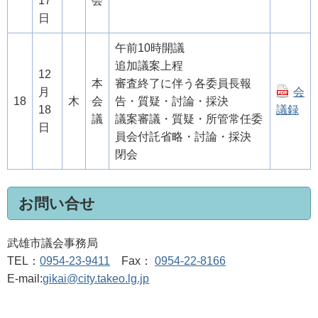
17
会
日
午前10時開議
追加議案上程
12
本
審査終了に伴う各委員長報
月
会
18
木
会
告・質疑・討論・採決
18
議録
議
議案審議・質疑・所管常任委
日
員会付託省略・討論・採決
閉会
お問い合せ
武雄市議会事務局
TEL：
0954-23-9411
Fax：
0954-22-8166
E-mail:
gikai@city.takeo.lg.jp