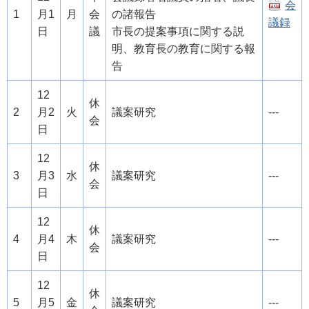
会
1
月1
月
会
の諸報告
議録
日
議
市長の提案事項に関する説
明、教育長の教育に関する報
告
12
休
2
月2
火
議案研究
---
会
日
12
休
3
月3
水
議案研究
---
会
日
12
休
4
月4
木
議案研究
---
会
日
12
休
5
月5
金
議案研究
---