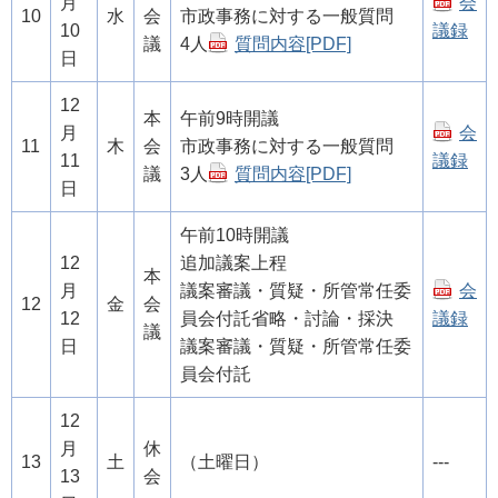
月
会
10
水
会
市政事務に対する一般質問
10
議録
議
4人
質問内容[PDF]
日
12
本
午前9時開議
月
会
11
木
会
市政事務に対する一般質問
11
議録
議
3人
質問内容[PDF]
日
午前10時開議
12
追加議案上程
本
月
議案審議・質疑・所管常任委
会
12
金
会
12
員会付託省略・討論・採決
議録
議
日
議案審議・質疑・所管常任委
員会付託
12
月
休
13
土
（土曜日）
---
13
会