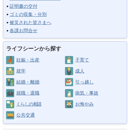
証明書の交付
ゴミの収集・分別
被災された皆さまへ
各課お問合せ
ライフシーンから探す
妊娠・出産
子育て
就学
成人
結婚・離婚
引っ越し
就職・退職
病気・事故
くらしの相談
お悔やみ
公共交通