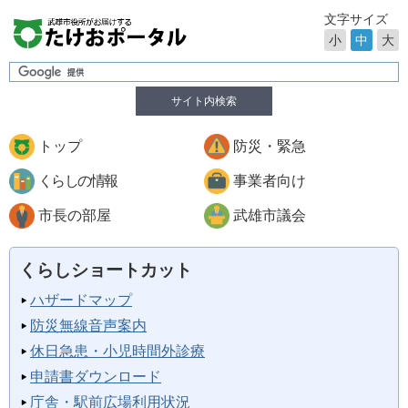
文字サイズ
小
中
大
サイト内検索
トップ
防災・緊急
くらしの情報
事業者向け
市長の部屋
武雄市議会
くらしショートカット
ハザードマップ
防災無線音声案内
休日急患・小児時間外診療
申請書ダウンロード
庁舎・駅前広場利用状況