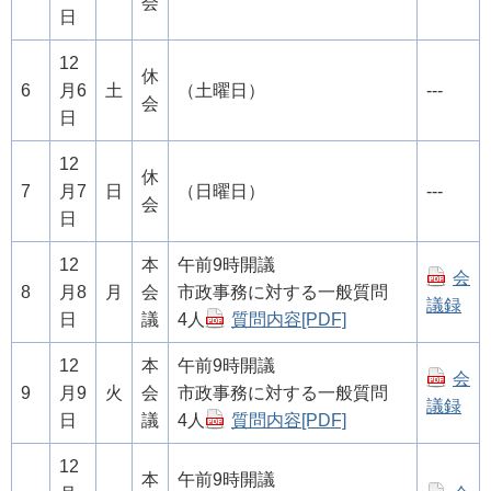
会
日
12
休
6
月6
土
（土曜日）
---
会
日
12
休
7
月7
日
（日曜日）
---
会
日
12
本
午前9時開議
会
8
月8
月
会
市政事務に対する一般質問
議録
日
議
4人
質問内容[PDF]
12
本
午前9時開議
会
9
月9
火
会
市政事務に対する一般質問
議録
日
議
4人
質問内容[PDF]
12
本
午前9時開議