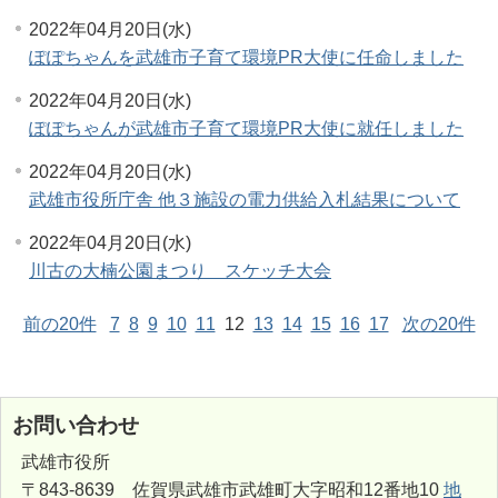
2022年04月20日(水)
ぽぽちゃんを武雄市子育て環境PR大使に任命しました
2022年04月20日(水)
ぽぽちゃんが武雄市子育て環境PR大使に就任しました
2022年04月20日(水)
武雄市役所庁舎 他３施設の電力供給入札結果について
2022年04月20日(水)
川古の大楠公園まつり スケッチ大会
前の20件
7
8
9
10
11
12
13
14
15
16
17
次の20件
お問い合わせ
武雄市役所
〒843-8639 佐賀県武雄市武雄町大字昭和12番地10
地