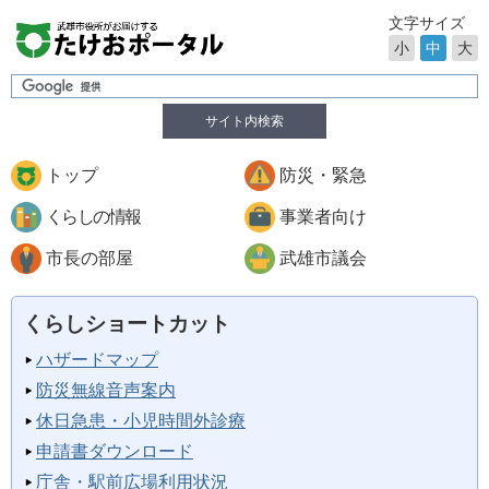
文字サイズ
小
中
大
サイト内検索
トップ
防災・緊急
くらしの情報
事業者向け
市長の部屋
武雄市議会
くらしショートカット
ハザードマップ
防災無線音声案内
休日急患・小児時間外診療
申請書ダウンロード
庁舎・駅前広場利用状況